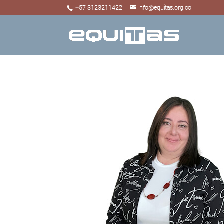
+57 3123211422
info@equitas.org.co