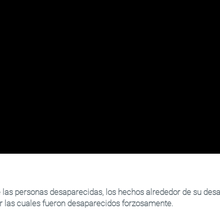
e las personas desaparecidas, los hechos alrededor de su desa
or las cuales fueron desaparecidos forzosamente.