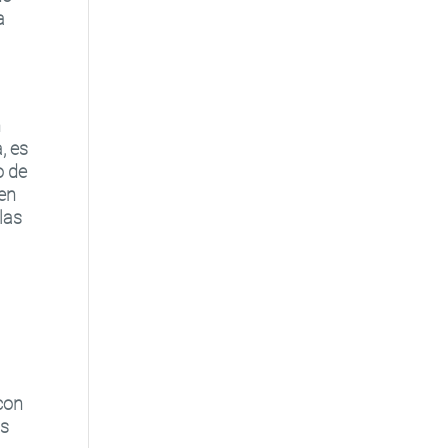
a
n
, es
o de
ren
las
con
as