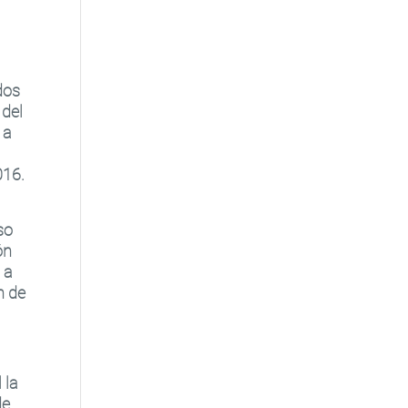
dos
 del
 a
016.
so
ón
 a
n de
 la
de