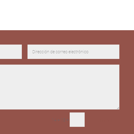
Enviar
=
14 + 13