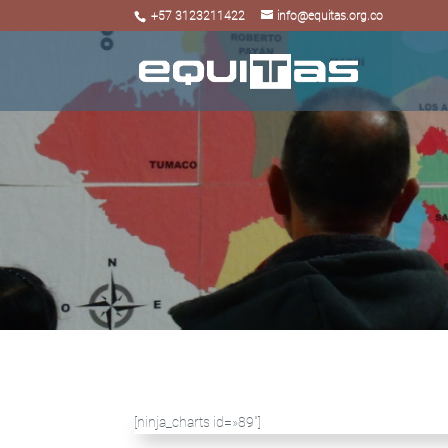
+57 3123211422
info@equitas.org.co
[ninja_charts id=»89″]