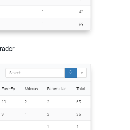
1
42
1
99
rador
S
e
a
r
Farc-Ep
Milicias
Paramilitar
Total
c
h
10
2
2
65
9
1
3
25
1
1