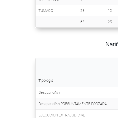
TUMACO
25
12
65
25
Nari
Tipología
Desaparici½n
Desaparici½n PRESUNTAMENTE FORZADA
EJECUCION EXTRAJUDICIAL