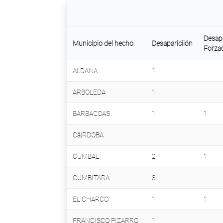
Desap
Municipio del hecho
Desapariciión
Forza
ALDANA
1
ARBOLEDA
1
BARBACOAS
1
1
Câ¦RDOBA
CUMBAL
2
1
CUMBITARA
3
EL CHARCO
1
1
FRANCISCO PIZARRO
1