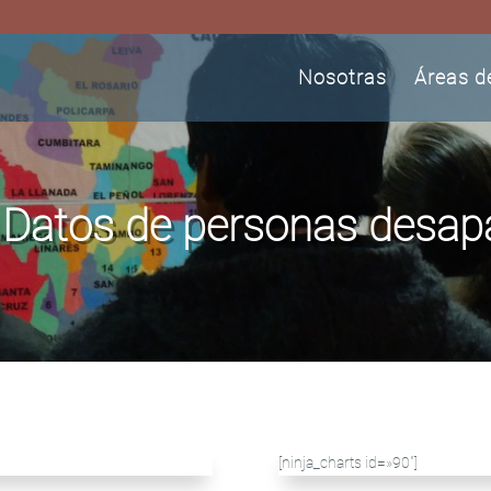
Nosotras
Áreas d
Datos de personas desapa
[ninja_charts id=»90″]