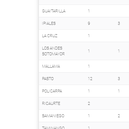
GUAITARILLA
1
IPIALES
9
3
LA CRUZ
1
LOS ANDES
1
1
SOTOMAYOR
MALLAMA
1
PASTO
12
3
POLICARPA
1
1
RICAURTE
2
SAMANIEGO
1
2
TAMINANGO
1