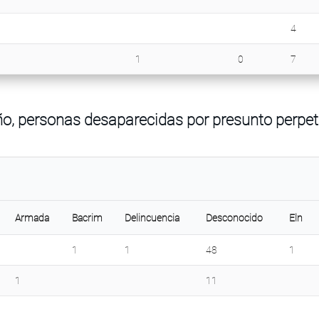
4
1
0
7
ño, personas desaparecidas por presunto perpet
Armada
Bacrim
Delincuencia
Desconocido
Eln
1
1
48
1
1
11