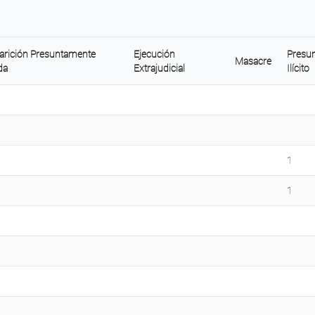
arición Presuntamente
Ejecución
Presu
Masacre
da
Extrajudicial
Ilícito
1
1