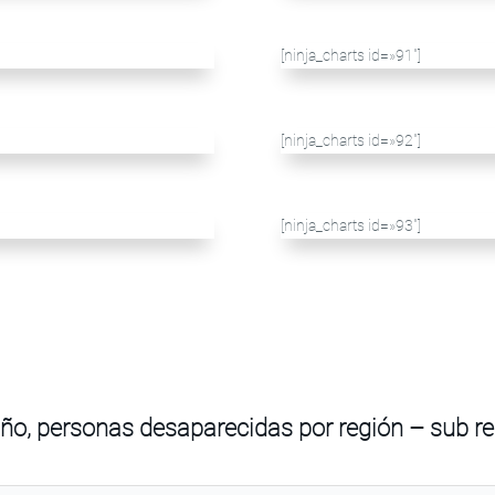
[ninja_charts id=»91″]
[ninja_charts id=»92″]
[ninja_charts id=»93″]
ño, personas desaparecidas por región – sub r