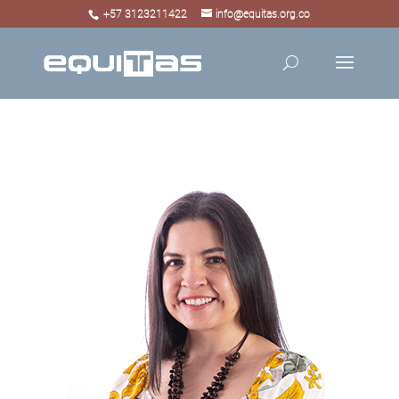
+57 3123211422
info@equitas.org.co