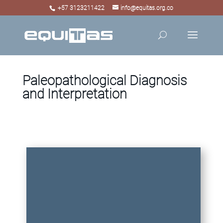
+57 3123211422
info@equitas.org.co
Paleopathological Diagnosis
and Interpretation