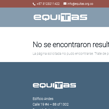
+57 3123211422
info@equitas.org.co
No se encontraron resu
La página solicitada no pudo encontrarse. Trate de p
Edificio Andes
Calle 19 #4 – 88 of 1302