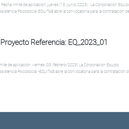
 Fecha límite de aplicación: jueves (15 /junio/2023) La Corporación Equip
Asistencia Psicosocial EQUITAS abre la convocatoria para la contratación d
a Proyecto Referencia: EQ_2023_01
mite de aplicación: viernes (03 /febrero/2023) La Corporación Equipo
Asistencia Psicosocial -EQUITAS abre la convocatoria para la contratación 