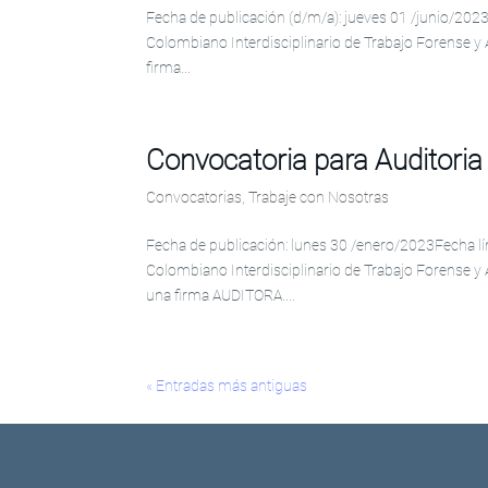
Fecha de publicación (d/m/a): jueves 01 /junio/2023
Colombiano Interdisciplinario de Trabajo Forense y 
firma...
Convocatoria para Auditori
Convocatorias
,
Trabaje con Nosotras
Fecha de publicación: lunes 30 /enero/2023Fecha lí
Colombiano Interdisciplinario de Trabajo Forense y 
una firma AUDITORA....
« Entradas más antiguas