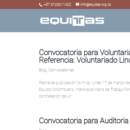
+57 3123211422
info@equitas.org.co
Convocatoria para Voluntari
Referencia: Voluntariado Li
Blog
,
Convocatorias
Fecha de publicación (d/m/a): lunes 17 de marzo de 
Equipo Colombiano Interdisciplinario de Trabajo For
contratación de un...
Convocatoria para Auditori