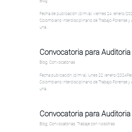
Blog
Fecha de publicación (d/m/a): viernes 24 /enero/20
Colombiano Interdisciplinario de Trabajo Forense y 
una...
Convocatoria para Auditori
Blog
,
Convocatorias
Fecha publicación (d/m/a): lunes 22 /enero/2024Fec
Colombiano Interdisciplinario de Trabajo Forense y 
una...
Convocatoria para Auditori
Blog
,
Convocatorias
,
Trabaje con Nosotras