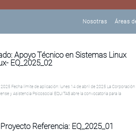
Nosotras
Áreas d
ado: Apoyo Técnico en Sistemas Linux
nux- EQ_2025_02
2025 Fecha límite de aplicación: lunes 14 de abril de 2025 La Corporación
ense y Asistencia Psicosocial EQUITAS abre la convocatoria para la
a Proyecto Referencia: EQ_2025_01