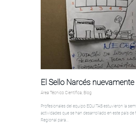
El Sello Narcés nuevamente
Área Técnico Científica
,
Blog
Profesionales del equipo EQUITAS estuvieron la sema
actividades que se han desarrollado en este país de
Regional para...