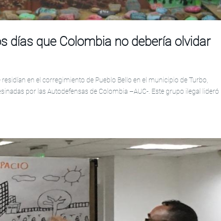
os días que Colombia no debería olvidar
residían en el corregimiento de Pueblo Bello en el municipio de Turbo,
sinadas por las Autodefensas de Colombia –AUC-. Este grupo ilegal lideró