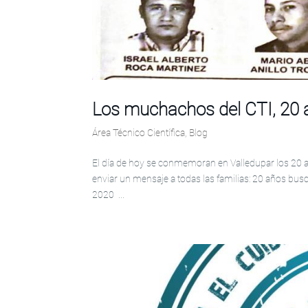
Los muchachos del CTI, 20
Área Técnico Científica
,
Blog
El día de hoy se conmemoran en Valledupar los 20 
enviar un mensaje a todas las familias: 20 años b
2020 ...